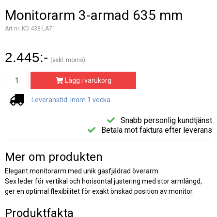
Monitorarm 3-armad 635 mm
Art nr. KD 438-LA71
2.445:-
(exkl. moms)
Lägg i varukorg
Leveranstid: Inom 1 vecka
Snabb personlig kundtjänst
Betala mot faktura efter leverans
Mer om produkten
Elegant monitorarm med unik gasfjädrad överarm.
Sex leder för vertikal och horisontal justering med stor armlängd,
ger en optimal flexibilitet för exakt önskad position av monitor.
Produktfakta