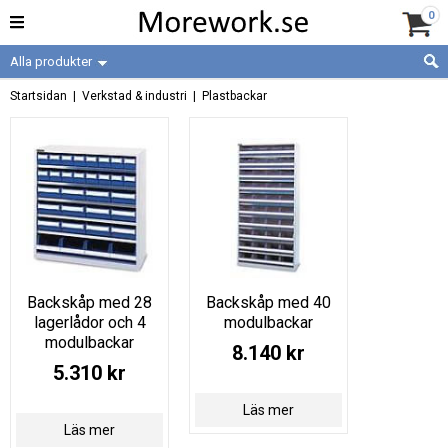
0
Alla produkter
Startsidan
|
Verkstad & industri
|
Plastbackar
Backskåp med 28
Backskåp med 40
lagerlådor och 4
modulbackar
modulbackar
8.140 kr
5.310 kr
Läs mer
Läs mer