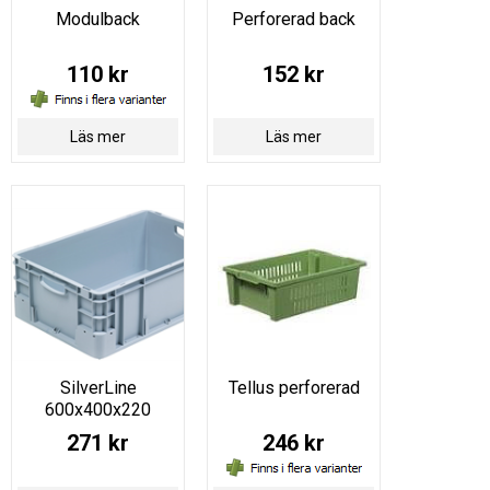
Modulback
Perforerad back
110 kr
152 kr
Läs mer
Läs mer
SilverLine
Tellus perforerad
600x400x220
271 kr
246 kr