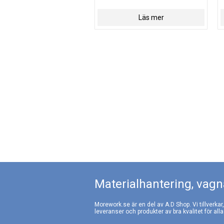
Läs mer
Materialhantering, vagna
Morework.se är en del av A.D Shop. Vi tillverkar
leveranser och produkter av bra kvalitet för alla