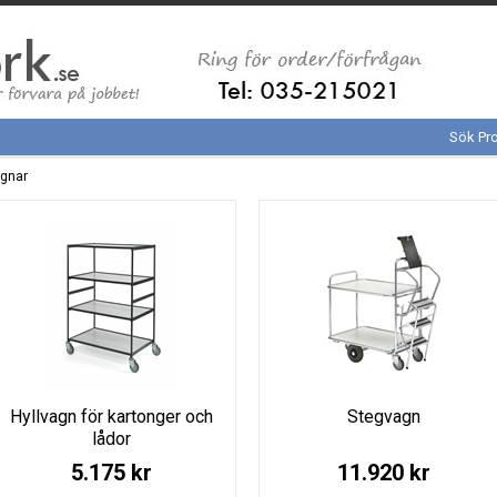
Sök Pr
agnar
Hyllvagn för kartonger och
Stegvagn
lådor
5.175 kr
11.920 kr