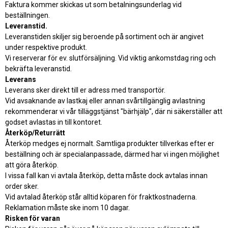
Faktura kommer skickas ut som betalningsunderlag vid
beställningen.
Leveranstid.
Leveranstiden skiljer sig beroende på sortiment och är angivet
under respektive produkt.
Vi reserverar för ev. slutförsäljning. Vid viktig ankomstdag ring och
bekräfta leveranstid.
Leverans
Leverans sker direkt till er adress med transportör.
Vid avsaknande av lastkaj eller annan svårtillgänglig avlastning
rekommenderar vi vår tilläggstjänst "bärhjälp", där ni säkerställer att
godset avlastas in till kontoret.
Återköp/Returrätt
Återköp medges ej normalt. Samtliga produkter tillverkas efter er
beställning och är specialanpassade, därmed har vi ingen möjlighet
att göra återköp.
I vissa fall kan vi avtala återköp, detta måste dock avtalas innan
order sker.
Vid avtalad återköp står alltid köparen för fraktkostnaderna.
Reklamation måste ske inom 10 dagar.
Risken för varan