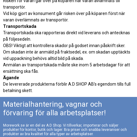
Risken för varan går över på köparen när varan avlämnats till
transportör.
Vid köp gjort av konsument går risken över på köparen först när
varan överlämnats av transportör.
Transportskada
Transportskada ska rapporteras direkt vid leverans och antecknas
på följesedeln.
OBS! Viktigt att kontrollera skador på godset innan påskrift sker.
Om skadan inte är anmäld på fraktsedel, ex. om skadan upptäckts
vid uppackning behövs alltid bild på skada.
Anmälan av transportskada måste ske inom 5 arbetsdagar för att
ersättning ska fås.
Ägande
De levererade produkterna förblir A.D SHOP AB's egendom tills full
betalning skett.
Materialhantering, vagnar och
förvaring för alla arbetsplatser!
Morework.se är en del av A.D Shop. Vi tillverkar, importerar och säljer
produkter för kontor, butik och lager. Bra priser och snabba leveranser och
produkter av bra kvalitet för alla typer av arbetsplatser.