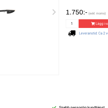
1.750:-
(exkl. moms)
Lägg i v
Leveranstid: Ca 2 
Snabb personlig kundtjänst