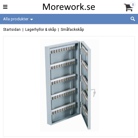
0
Alla produkter
Startsidan
|
Lagerhyllor & skåp
|
Småfackskåp