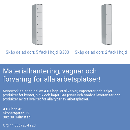
Sittbänk furu
Sittbänk laminat
Leveranstid: ca 4 veckor
Leveranstid: ca 4 veckor
Fastmonterad, h390 x
Fastmonterad, h390 x
b800 mm
b800 mm
1.265:-
2.020:-
Skåp delad dörr, 5 fack i höjd, B300
Skåp delad dörr, 2 fack i höjd,
Materialhantering, vagnar och
förvaring för alla arbetsplatser!
Morework.se är en del av A.D Shop. Vi tillverkar, importerar och säljer
produkter för kontor, butik och lager. Bra priser och snabba leveranser och
Hög benram
Skohylla för
produkter av bra kvalitet för alla typer av arbetsplatser.
sittbänk och hög
Leveranstid: ca 4 veckor
A.D Shop AB
benram
Med justerskruv, h390
Skonertgatan 12
x b800 mm
302 38 Halmstad
Leveranstid: ca 4 veckor
2 rum, b800 mm
Org nr: 556725-1920