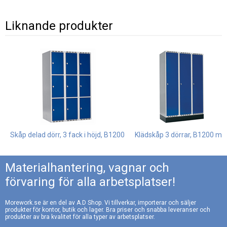
Liknande produkter
Sittbänk furu
Sittbänk laminat
Leveranstid: ca 4 veckor
Leveranstid: ca 4 veckor
Fastmonterad, h390 x
Fastmonterad, h390 x
b900 mm
b900 mm
1.370:-
2.190:-
Skåp delad dörr, 3 fack i höjd, B1200
Klädskåp 3 dörrar, B1200 m
Materialhantering, vagnar och
förvaring för alla arbetsplatser!
Morework.se är en del av A.D Shop. Vi tillverkar, importerar och säljer
produkter för kontor, butik och lager. Bra priser och snabba leveranser och
Hög benram
Skohylla för
produkter av bra kvalitet för alla typer av arbetsplatser.
sittbänk och hög
Leveranstid: ca 4 veckor