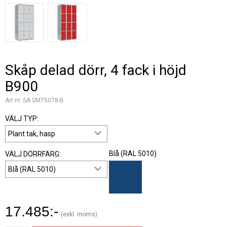
Skåp delad dörr, 4 fack i höjd
B900
Art nr. SA SM75078-B
VÄLJ TYP:
Blå (RAL 5010)
VÄLJ DÖRRFÄRG:
17.485:-
(exkl. moms)