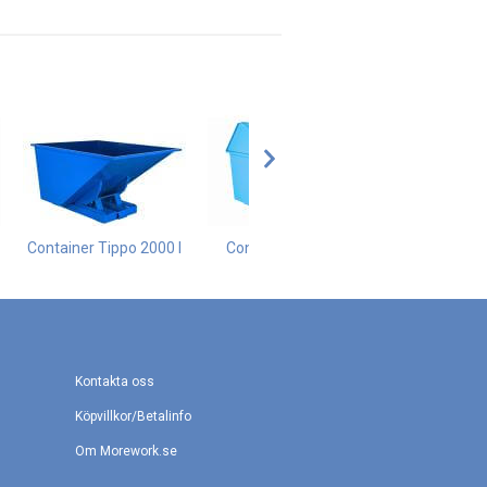
Container Tippo 2000 l
Container TL 1700
Container
Kontakta oss
Köpvillkor/Betalinfo
Om Morework.se