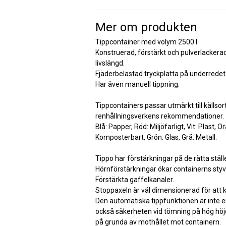
Mer om produkten
Tippcontainer med volym 2500 l.
Konstruerad, förstärkt och pulverlackera
livslängd.
Fjäderbelastad tryckplatta på underredet
Har även manuell tippning.
Tippcontainers passar utmärkt till källsor
renhållningsverkens rekommendationer.
Blå: Papper, Röd: Miljöfarligt, Vit: Plast, O
Komposterbart, Grön: Glas, Grå: Metall.
Tippo har förstärkningar på de rätta ställ
Hörnförstärkningar ökar containerns styv
Förstärkta gaffelkanaler.
Stoppaxeln är väl dimensionerad för att k
Den automatiska tippfunktionen är inte en
också säkerheten vid tömning på hög höjd
på grunda av mothållet mot containern.