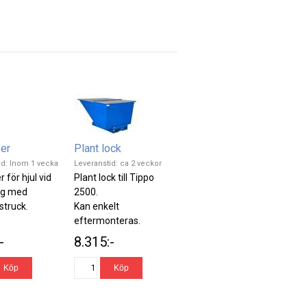
er
Plant lock
id: Inom 1 vecka
Leveranstid: ca 2 veckor
 för hjul vid
Plant lock till Tippo
ng med
2500.
struck.
Kan enkelt
eftermonteras.
Färg: grå
-
8.315:-