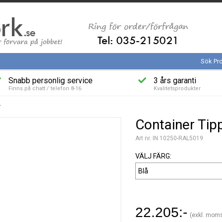
Sök Pr
Snabb personlig service
3 års garanti
Finns på chatt / telefon 8-16
Kvalitetsprodukter
r
Container Tip
Art nr. IN 10250-RAL5019
VÄLJ FÄRG:
22.205:-
(exkl. mom