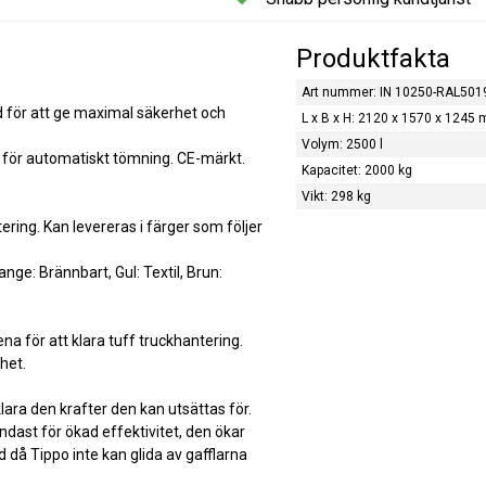
Produktfakta
Art nummer: IN 10250-RAL501
d för att ge maximal säkerhet och
L x B x H: 2120 x 1570 x 1245
Volym: 2500 l
 för automatiskt tömning. CE-märkt.
Kapacitet: 2000 kg
Vikt: 298 kg
tering. Kan levereras i färger som följer
range: Brännbart, Gul: Textil, Brun:
ena för att klara tuff truckhantering.
het.
lara den krafter den kan utsättas för.
dast för ökad effektivitet, den ökar
 då Tippo inte kan glida av gafflarna