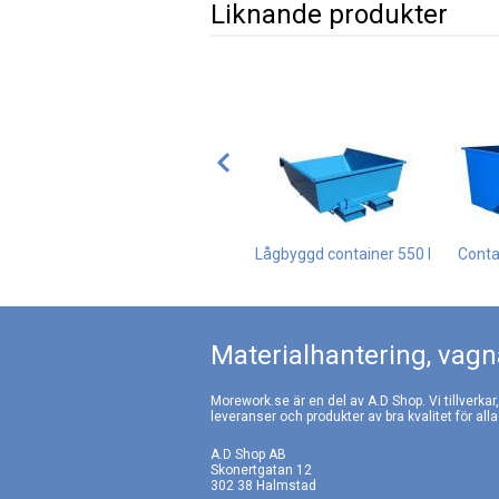
Liknande produkter
Lågbyggd container 550 l
Conta
Materialhantering, vagna
Morework.se är en del av A.D Shop. Vi tillverkar
leveranser och produkter av bra kvalitet för alla
A.D Shop AB
Skonertgatan 12
302 38 Halmstad