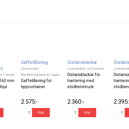
Gaffellåsning
Distansklackar
Distans
mi
Leveranstid:
Leveranstid: ca 2 veckor
Leveranst
Distansklackar för
Distanser
om 1 vecka
Beställningsvara ej i lager
 160 mm
Gaffellåsning för
hantering med
hanteri
jul.
tippcontainer.
stödbenstruck.
stödben
2.575:-
2.360:-
2.395: