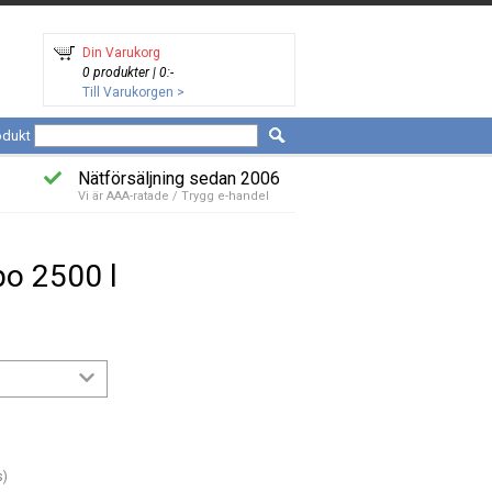
Din Varukorg
0 produkter | 0:-
Till Varukorgen >
odukt
Nätförsäljning sedan 2006
Vi är AAA-ratade / Trygg e-handel
po 2500 l
s)