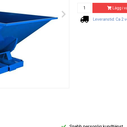
Lägg i v
Leveranstid: Ca 2 
Snabb personlig kundtjänst