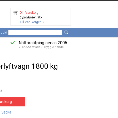
Din Varukorg
0 produkter | 0:-
Till Varukorgen >
odukt
Nätförsäljning sedan 2006
Vi är AAA-ratade / Trygg e-handel
orlyftvagn 1800 kg
s)
arukorg
1 vecka