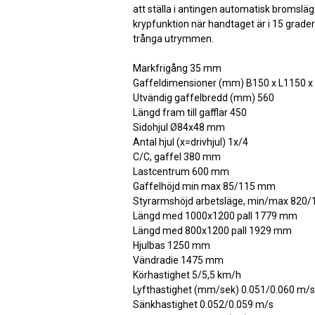
att ställa i antingen automatisk bromsläge 
krypfunktion när handtaget är i 15 grader
trånga utrymmen.
Markfrigång 35 mm
Gaffeldimensioner (mm) B150 x L1150 x
Utvändig gaffelbredd (mm) 560
Längd fram till gafflar 450
Sidohjul Ø84x48 mm
Antal hjul (x=drivhjul) 1x/4
C/C, gaffel 380 mm
Lastcentrum 600 mm
Gaffelhöjd min max 85/115 mm
Styrarmshöjd arbetsläge, min/max 820
Längd med 1000x1200 pall 1779 mm
Längd med 800x1200 pall 1929 mm
Hjulbas 1250 mm
Vändradie 1475 mm
Körhastighet 5/5,5 km/h
Lyfthastighet (mm/sek) 0.051/0.060 m/s
Sänkhastighet 0.052/0.059 m/s