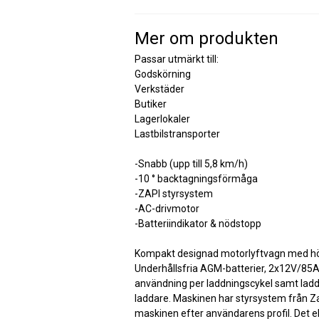
Mer om produkten
Passar utmärkt till:
Godskörning
Verkstäder
Butiker
Lagerlokaler
Lastbilstransporter
-Snabb (upp till 5,8 km/h)
-10 ° backtagningsförmåga
-ZAPI styrsystem
-AC-drivmotor
-Batteriindikator & nödstopp
Kompakt designad motorlyftvagn med hö
Underhållsfria AGM-batterier, 2x12V/85Ah
användning per laddningscykel samt la
laddare. Maskinen har styrsystem från Z
maskinen efter användarens profil. Det