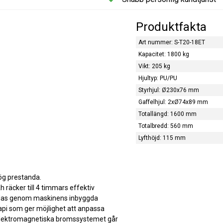
Produktfakta
Art nummer: S-T20-18ET
Kapacitet: 1800 kg
Vikt: 205 kg
Hjultyp: PU/PU
Styrhjul: Ø230x76 mm
Gaffelhjul: 2xØ74x89 mm
Totallängd: 1600 mm
Totalbredd: 560 mm
Lyfthöjd: 115 mm
g prestanda.
 räcker till 4 timmars effektiv
ddas genom maskinens inbyggda
api som ger möjlighet att anpassa
 elektromagnetiska bromssystemet går