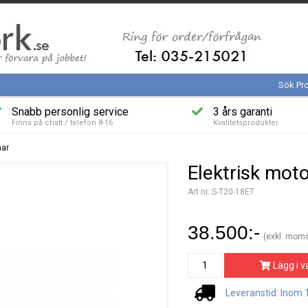
Sök Pr
Snabb personlig service
3 års garanti
Finns på chatt / telefon 8-16
Kvalitetsprodukter
nar
Elektrisk mot
Art nr. S-T20-18ET
38.500:-
(exkl. mom
Lägg i v
Leveranstid: Inom 