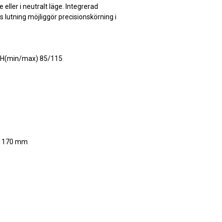
eller i neutralt läge. Integrerad
s lutning möjliggör precisionskörning i
 H(min/max) 85/115
/1170 mm