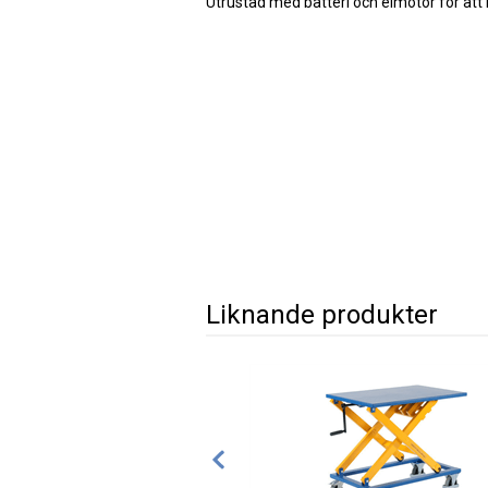
Utrustad med batteri och elmotor för att
Liknande produkter