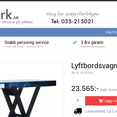
Sök Pr
Snabb personlig service
3 års garanti
Finns på chatt / telefon 8-16
Kvalitetsprodukter
Lyftbordsvagn
Art nr. IN 52050
23.565:-
(exkl. mom
Lägg i v
Leveranstid: Ca 2 