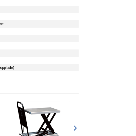
 mm
kopplade)