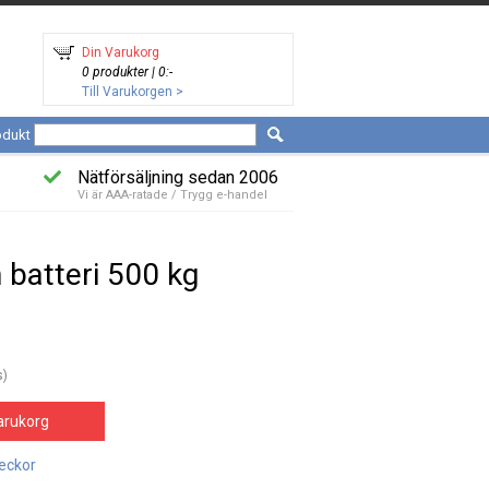
Din Varukorg
0 produkter | 0:-
Till Varukorgen >
odukt
Nätförsäljning sedan 2006
Vi är AAA-ratade / Trygg e-handel
 batteri 500 kg
s)
arukorg
veckor