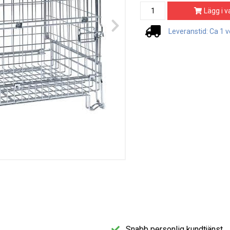
Lägg i v
Leveranstid: Ca 1 
Snabb personlig kundtjänst