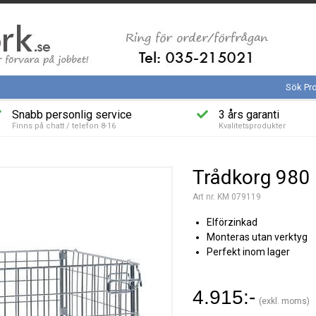
Sök Pr
Snabb personlig service
3 års garanti
Finns på chatt / telefon 8-16
Kvalitetsprodukter
Trådkorg 980
Art nr. KM 079119
Elförzinkad
Monteras utan verktyg
Perfekt inom lager
4.915:-
(exkl. moms)