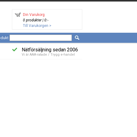
Din Varukorg
0 produkter | 0:-
Till Varukorgen >
odukt
Nätförsäljning sedan 2006
Vi är AAA-ratade / Trygg e-handel