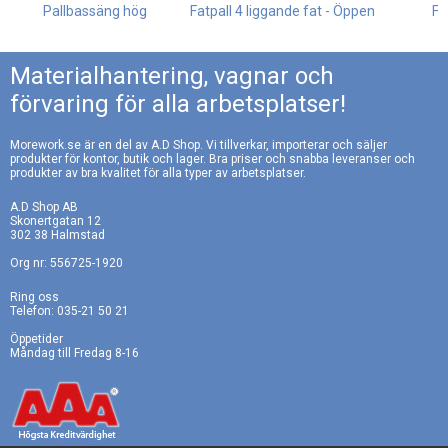
Pallbassäng hög
Fatpall 4 liggande fat - Öppen
Fa
Materialhantering, vagnar och
förvaring för alla arbetsplatser!
Morework.se är en del av A.D Shop. Vi tillverkar, importerar och säljer
produkter för kontor, butik och lager. Bra priser och snabba leveranser och
produkter av bra kvalitet för alla typer av arbetsplatser.
A.D Shop AB
Skonertgatan 12
302 38 Halmstad
Org nr: 556725-1920
Ring oss
Telefon: 035-21 50 21
Öppetider
Måndag till Fredag 8-16