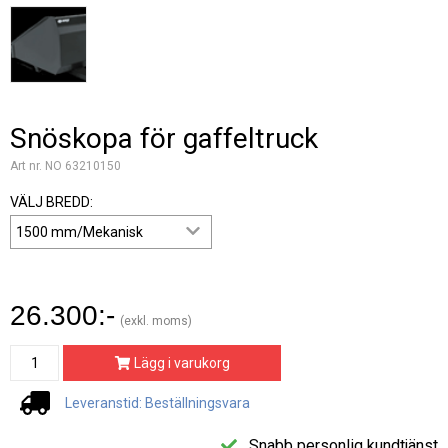
Snöskopa för gaffeltruck
Art nr. NO 63210150
VÄLJ BREDD:
26.300:-
(exkl. moms)
Lägg i varukorg
Leveranstid: Beställningsvara
Snabb personlig kundtjänst