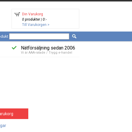
Din Varukorg
0 produkter | 0:-
Till Varukorgen >
odukt
Nätförsäljning sedan 2006
Vi är AAA-ratade / Trygg e-handel
arukorg
agar