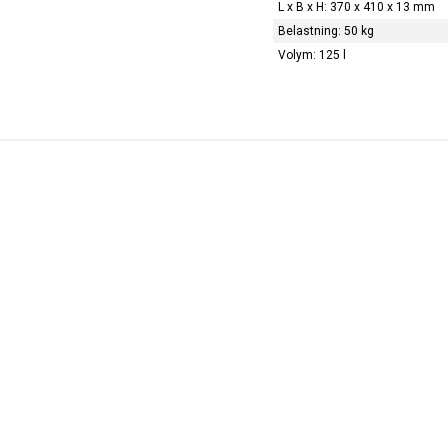
L x B x H: 370 x 410 x 13 mm
Belastning: 50 kg
Volym: 125 l