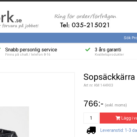
Sök Pr
Snabb personlig service
3 års garanti
Finns på chatt / telefon 8-16
Kvalitetsprodukter
Sopsäckkärra
Art nr. KM 144903
766:-
(exkl. moms)
Lägg i v
Leveranstid: 1-3 d