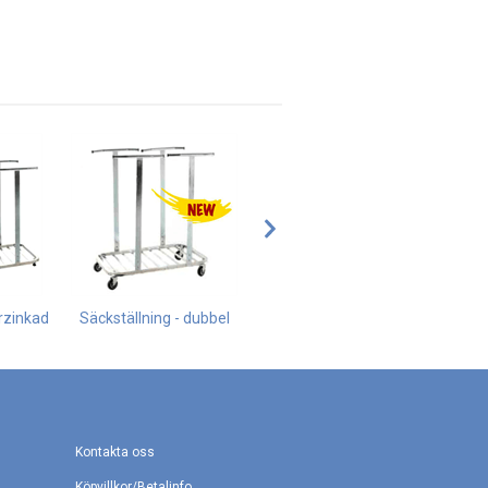
örzinkad
Säckställning - dubbel
Säckställning, helsvetsad
Kontakta oss
Köpvillkor/Betalinfo