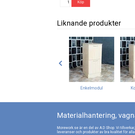
Liknande produkter
Enkelmodul
K
Materialhantering, vagna
Morework.se är en del av A.D Shop. Vi tillverkar
leveranser och produkter av bra kvalitet för alla