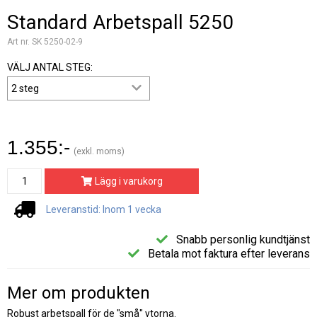
Standard Arbetspall 5250
Art nr. SK 5250-02-9
VÄLJ ANTAL STEG:
1.355:-
(exkl. moms)
Lägg i varukorg
Leveranstid: Inom 1 vecka
Snabb personlig kundtjänst
Betala mot faktura efter leverans
Mer om produkten
Robust arbetspall för de "små" ytorna.