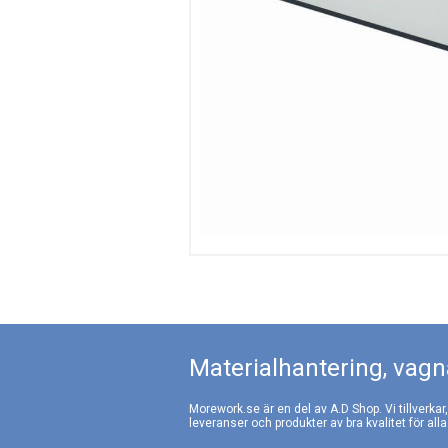
Materialhantering, vagna
Morework.se är en del av A.D Shop. Vi tillverkar
leveranser och produkter av bra kvalitet för alla