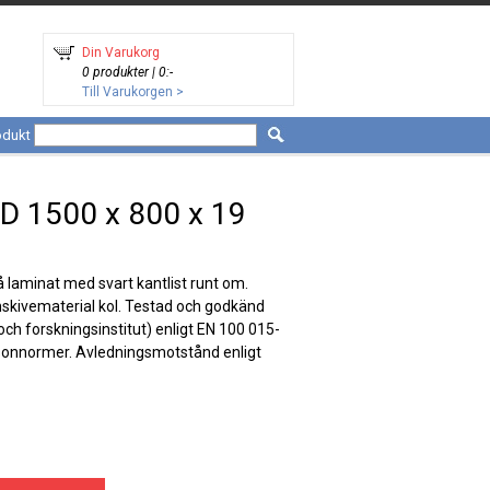
Din Varukorg
0 produkter | 0:-
Till Varukorgen >
odukt
D 1500 x 800 x 19
å laminat med svart kantlist runt om.
pånskivematerial kol. Testad och godkänd
ch forskningsinstitut) enligt EN 100 015-
sonnormer. Avledningsmotstånd enligt