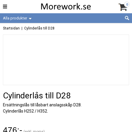
0
Alla produkter
Startsidan
| Cylinderlås till D28
Cylinderlås till D28
Ersättningslås till låsbart anslagsskåp D28.
Cylinderlås H252 / H352.
476:-
(exkl. moms)