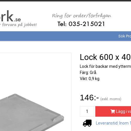
Sök Pr
Lock 600 x 40
Lock för backar med ytterm
Färg: Grå.
Vikt: 0,9 kg.
146:-
(exkl. moms)
Lägg i v
Leveranstid: Inom 