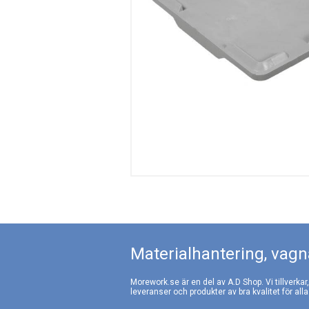
Materialhantering, vagna
Morework.se är en del av A.D Shop. Vi tillverkar
leveranser och produkter av bra kvalitet för alla