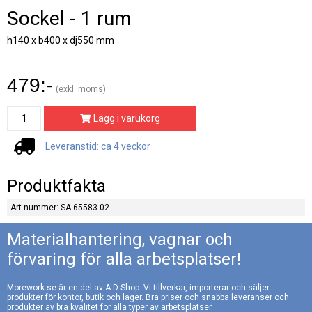
Sockel - 1 rum
h140 x b400 x dj550 mm
479:-
(exkl. moms)
Lägg i varukorg
Leveranstid: ca 4 veckor
Produktfakta
Art nummer: SA 65583-02
Materialhantering, vagnar och
förvaring för alla arbetsplatser!
Morework.se är en del av A.D Shop. Vi tillverkar, importerar och säljer
produkter för kontor, butik och lager. Bra priser och snabba leveranser och
produkter av bra kvalitet för alla typer av arbetsplatser.