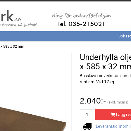
Sök Pr
 x 585 x 32 mm
Underhylla ol
x 585 x 32 m
Basskiva för verkstad som t
runt om. Vikt 17 kg.
2.040:-
(exkl. moms)
Lägg i v
Leveranstid: Inom 