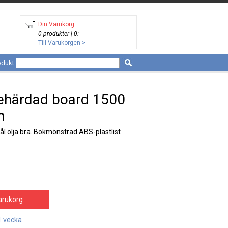
Din Varukorg
0 produkter | 0:-
Till Varukorgen >
odukt
jehärdad board 1500
m
ål olja bra. Bokmönstrad ABS-plastlist
arukorg
1 vecka