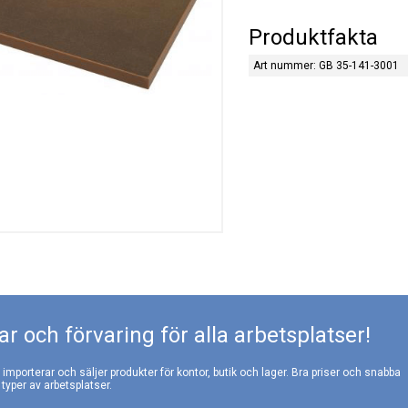
Produktfakta
Art nummer: GB 35-141-3001
r och förvaring för alla arbetsplatser!
, importerar och säljer produkter för kontor, butik och lager. Bra priser och snabba
 typer av arbetsplatser.