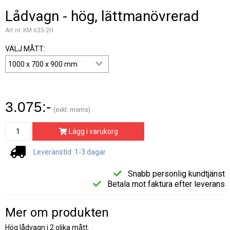
Lådvagn - hög, lättmanövrerad
Art nr. KM 635-2H
VÄLJ MÅTT:
3.075:-
(exkl. moms)
Lägg i varukorg
Leveranstid: 1-3 dagar
Snabb personlig kundtjänst
Betala mot faktura efter leverans
Mer om produkten
Hög lådvagn i 2 olika mått.