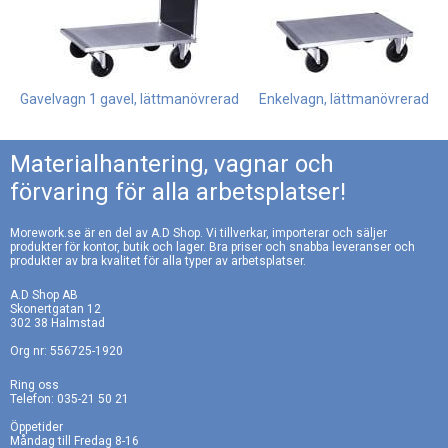
Passar utmärkt för
Passar utmärkt för
utomhusbruk och på
utomhusbruk och på
ojämnt underlag.
ojämnt underlag.
1.235:-
846:-
260 x 85 mm.
260 x 85 mm.
Gavelvagn 1 gavel, lättmanövrerad
Enkelvagn, lättmanövrerad
Belastning 500 kg.
Belastning 500 kg.
Materialhantering, vagnar och
förvaring för alla arbetsplatser!
Morework.se är en del av A.D Shop. Vi tillverkar, importerar och säljer
produkter för kontor, butik och lager. Bra priser och snabba leveranser och
Ergo Grip
Ergo Grip
produkter av bra kvalitet för alla typer av arbetsplatser.
Leveranstid: 1-3 dagar
Leveranstid: 1-3 dagar
A.D Shop AB
Justerbart
Justerbart
Skonertgatan 12
ergonomiskt
ergonomiskt
302 38 Halmstad
handtag.
handtag.
Org nr: 556725-1920
Elförzinkat stål med
Elförzinkat stål med
grepp av termoplast.
grepp av termoplast.
Ring oss
519:-
546:-
Telefon: 035-21 50 21
Bredd 700 mm.
Bredd 800 mm.
Öppetider
Måndag till Fredag 8-16