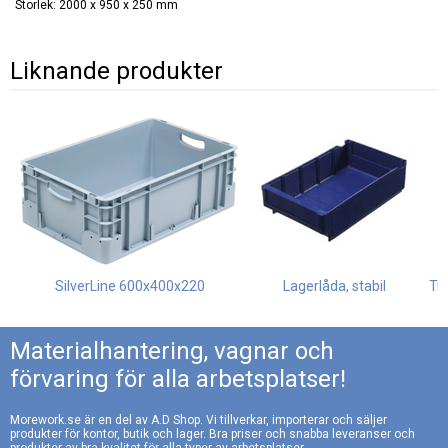
Storlek: 2000 x 950 x 250 mm
Liknande produkter
SilverLine 600x400x220
Lagerlåda, stabil
Tr
Materialhantering, vagnar och
förvaring för alla arbetsplatser!
Morework.se är en del av A.D Shop. Vi tillverkar, importerar och säljer
produkter för kontor, butik och lager. Bra priser och snabba leveranser och