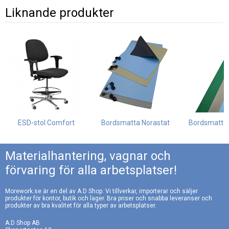
Liknande produkter
ESD-stol Comfort
Bordsmatta Norastat
Bordsmatta 
Materialhantering, vagnar och
förvaring för alla arbetsplatser!
Morework.se är en del av A.D Shop. Vi tillverkar, importerar och säljer
produkter för kontor, butik och lager. Bra priser och snabba leveranser och
produkter av bra kvalitet för alla typer av arbetsplatser.
A.D Shop AB