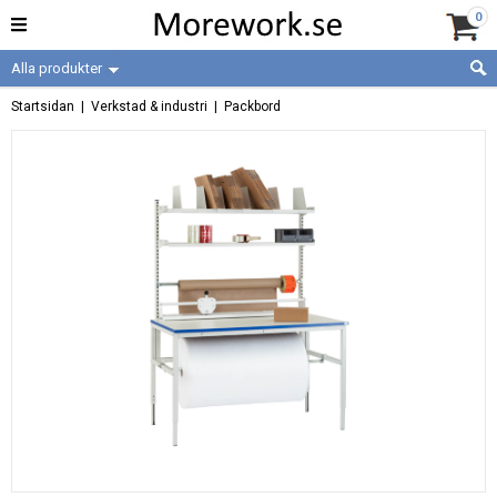
0
Alla produkter
Startsidan
|
Verkstad & industri
|
Packbord