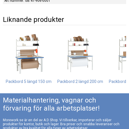
Art nummer: GB 41-906-0001
Liknande produkter
Packbord 5 längd 150 cm
Packbord 2 längd 200 cm
Packbord 3
Materialhantering, vagnar och
förvaring för alla arbetsplatser!
Morework.se är en del av A.D Shop. Vi tillverkar, importerar och säljer
produkter för kontor, butik och lager. Bra priser och snabba leveranser och
produkter av bra kvalitet för alla typer av arbetsplatser.