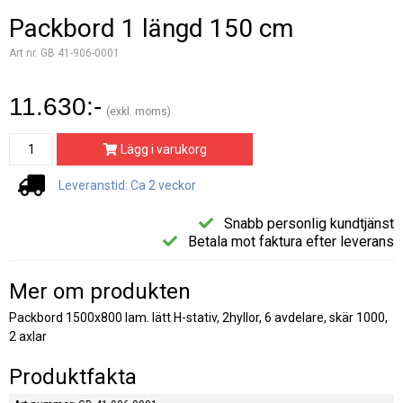
Packbord 1 längd 150 cm
Art nr. GB 41-906-0001
11.630:-
(exkl. moms)
Lägg i varukorg
Leveranstid: Ca 2 veckor
Snabb personlig kundtjänst
Betala mot faktura efter leverans
Mer om produkten
Packbord 1500x800 lam. lätt H-stativ, 2hyllor, 6 avdelare, skär 1000,
2 axlar
Produktfakta